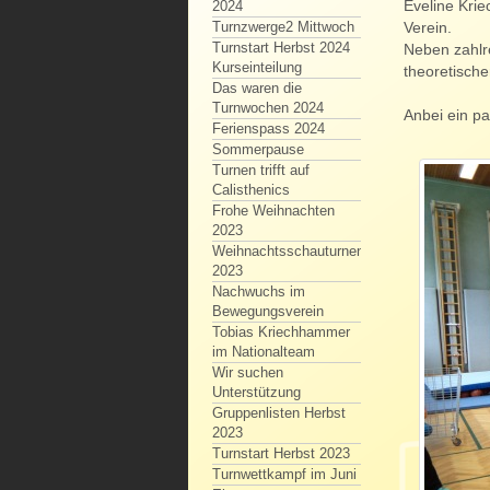
Eveline Krie
2024
Verein.
Turnzwerge2 Mittwoch
Turnstart Herbst 2024
Neben zahlre
Kurseinteilung
theoretische
Das waren die
Turnwochen 2024
Anbei ein pa
Ferienspass 2024
Sommerpause
Turnen trifft auf
Calisthenics
Frohe Weihnachten
2023
Weihnachtsschauturnen
2023
Nachwuchs im
Bewegungsverein
Tobias Kriechhammer
im Nationalteam
Wir suchen
Unterstützung
Gruppenlisten Herbst
2023
Turnstart Herbst 2023
Turnwettkampf im Juni