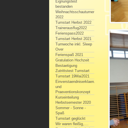
Eignungstest
bestanden
Weihnachtsschauturnen
2022
Turnstart Herbst 2022
Trainerausflug2022
Ferienspass2022
Turnstart Herbst 2021
Turnwoche inkl. Sleep
Over
Ferienspaß 2021
Gratulation Hochzeit
Bestaetigung
Zutrittstest Turnstart
Turnstart 19Mai2021
Einverstaendniserklaerung
und
Praeventionskonzept
Kurseinteilung
Herbstsemester 2020
Sommer - Sonne -
Spaß
Turnstart geglückt
Wir waren fleißig,....