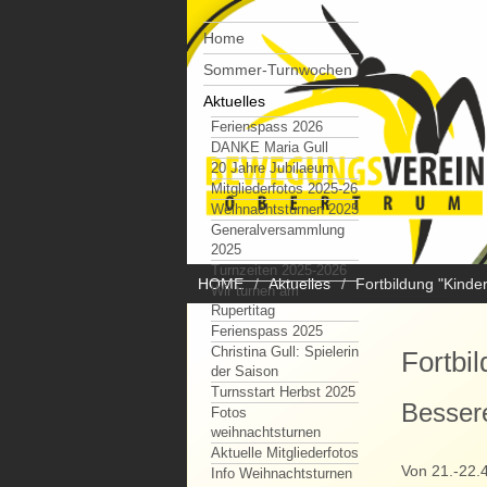
Home
Sommer-Turnwochen
Aktuelles
Ferienspass 2026
DANKE Maria Gull
20 Jahre Jubilaeum
Mitgliederfotos 2025-26
Weihnachtsturnen 2025
Generalversammlung
2025
Turnzeiten 2025-2026
HOME
Aktuelles
Fortbildung "Kind
Wir turnen am
Rupertitag
Ferienspass 2025
Christina Gull: Spielerin
Fortbi
der Saison
Turnsstart Herbst 2025
Bessere
Fotos
weihnachtsturnen
Aktuelle Mitgliederfotos
Von 21.-22.4
Info Weihnachtsturnen