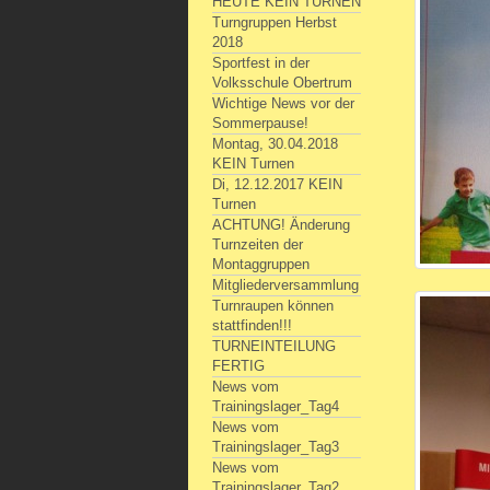
HEUTE KEIN TURNEN
Turngruppen Herbst
2018
Sportfest in der
Volksschule Obertrum
Wichtige News vor der
Sommerpause!
Montag, 30.04.2018
KEIN Turnen
Di, 12.12.2017 KEIN
Turnen
ACHTUNG! Änderung
Turnzeiten der
Montaggruppen
Mitgliederversammlung
Turnraupen können
stattfinden!!!
TURNEINTEILUNG
FERTIG
News vom
Trainingslager_Tag4
News vom
Trainingslager_Tag3
News vom
Trainingslager_Tag2