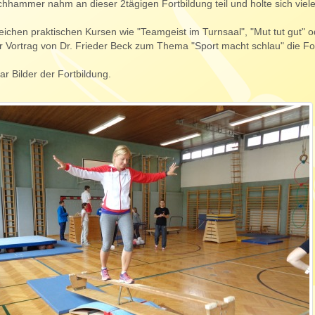
chhammer nahm an dieser 2tägigen Fortbildung teil und holte sich viele
ichen praktischen Kursen wie "Teamgeist im Turnsaal", "Mut tut gut" o
r Vortrag von Dr. Frieder Beck zum Thema "Sport macht schlau" die Fo
ar Bilder der Fortbildung.