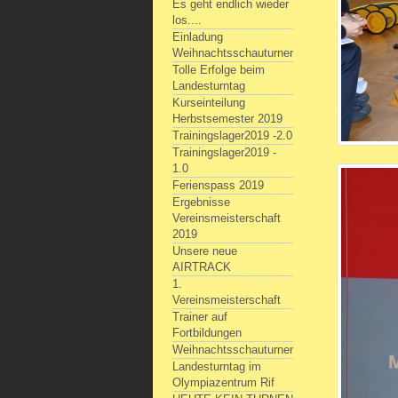
Es geht endlich wieder
los....
Einladung
Weihnachtsschauturnen
Tolle Erfolge beim
Landesturntag
Kurseinteilung
Herbstsemester 2019
Trainingslager2019 -2.0
Trainingslager2019 -
1.0
Ferienspass 2019
Ergebnisse
Vereinsmeisterschaft
2019
Unsere neue
AIRTRACK
1.
Vereinsmeisterschaft
Trainer auf
Fortbildungen
Weihnachtsschauturnen
Landesturntag im
Olympiazentrum Rif