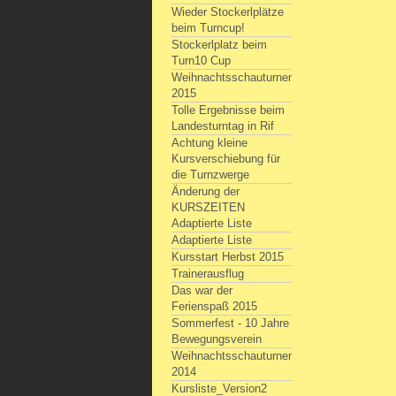
Wieder Stockerlplätze
beim Turncup!
Stockerlplatz beim
Turn10 Cup
Weihnachtsschauturnen
2015
Tolle Ergebnisse beim
Landesturntag in Rif
Achtung kleine
Kursverschiebung für
die Turnzwerge
Änderung der
KURSZEITEN
Adaptierte Liste
Adaptierte Liste
Kursstart Herbst 2015
Trainerausflug
Das war der
Ferienspaß 2015
Sommerfest - 10 Jahre
Bewegungsverein
Weihnachtsschauturnen
2014
Kursliste_Version2