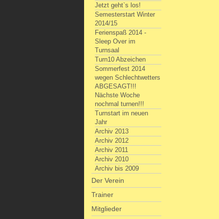
Jetzt geht`s los!
Semesterstart Winter
2014/15
Ferienspaß 2014 -
Sleep Over im
Turnsaal
Turn10 Abzeichen
Sommerfest 2014
wegen Schlechtwetters
ABGESAGT!!!
Nächste Woche
nochmal turnen!!!
Turnstart im neuen
Jahr
Archiv 2013
Archiv 2012
Archiv 2011
Archiv 2010
Archiv bis 2009
Der Verein
Trainer
Mitglieder