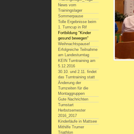
News vom
Trainingslager
Sommerpause
Tolle Ergebnisse beim
1. Turncup in Rif
Fortbildung "Kinder
gesund bewegen"
Weihnachtspause!
Erfolgreiche Teilnahme
am Landesturntag
KEIN Turntraining am
5.12.2016
30.10. und 2.11. findet
das Turntraining statt
Änderung der
Turnzeiten für die
Montaggruppen
Gute Nachrichten
Turnstart
Herbstsemester
2016_2017
Kinderläufe in Mattsee
Mithilfe Trumer
Triathlon