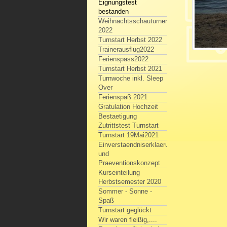
Eignungstest
bestanden
Weihnachtsschauturnen
2022
Turnstart Herbst 2022
Trainerausflug2022
Ferienspass2022
Turnstart Herbst 2021
Turnwoche inkl. Sleep
Over
Ferienspaß 2021
Gratulation Hochzeit
Bestaetigung
Zutrittstest Turnstart
Turnstart 19Mai2021
Einverstaendniserklaerung
und
Praeventionskonzept
Kurseinteilung
Herbstsemester 2020
Sommer - Sonne -
Spaß
Turnstart geglückt
Wir waren fleißig,....