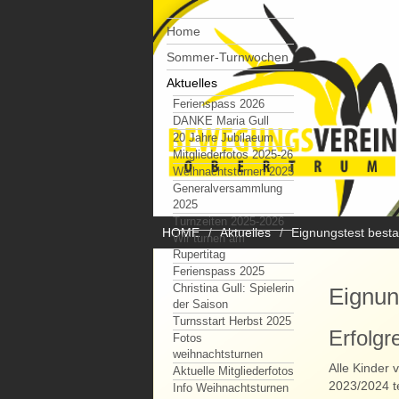
Home
Sommer-Turnwochen
Aktuelles
Ferienspass 2026
DANKE Maria Gull
20 Jahre Jubilaeum
Mitgliederfotos 2025-26
Weihnachtsturnen 2025
Generalversammlung
2025
Turnzeiten 2025-2026
HOME
Aktuelles
Eignungstest best
Wir turnen am
Rupertitag
Ferienspass 2025
Christina Gull: Spielerin
Eignun
der Saison
Turnsstart Herbst 2025
Erfolgr
Fotos
weihnachtsturnen
Alle Kinder
Aktuelle Mitgliederfotos
2023/2024 t
Info Weihnachtsturnen