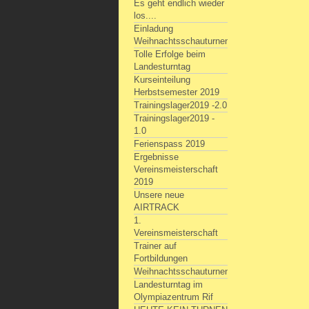
Es geht endlich wieder
los....
Einladung
Weihnachtsschauturnen
Tolle Erfolge beim
Landesturntag
Kurseinteilung
Herbstsemester 2019
Trainingslager2019 -2.0
Trainingslager2019 -
1.0
Ferienspass 2019
Ergebnisse
Vereinsmeisterschaft
2019
Unsere neue
AIRTRACK
1.
Vereinsmeisterschaft
Trainer auf
Fortbildungen
Weihnachtsschauturnen
Landesturntag im
Olympiazentrum Rif