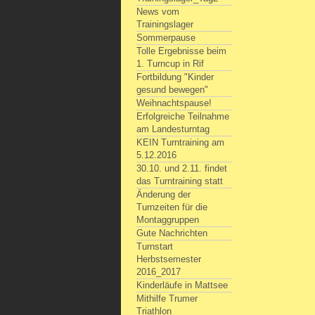
News vom
Trainingslager
Sommerpause
Tolle Ergebnisse beim
1. Turncup in Rif
Fortbildung "Kinder
gesund bewegen"
Weihnachtspause!
Erfolgreiche Teilnahme
am Landesturntag
KEIN Turntraining am
5.12.2016
30.10. und 2.11. findet
das Turntraining statt
Änderung der
Turnzeiten für die
Montaggruppen
Gute Nachrichten
Turnstart
Herbstsemester
2016_2017
Kinderläufe in Mattsee
Mithilfe Trumer
Triathlon