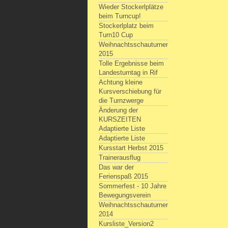
Wieder Stockerlplätze
beim Turncup!
Stockerlplatz beim
Turn10 Cup
Weihnachtsschauturnen
2015
Tolle Ergebnisse beim
Landesturntag in Rif
Achtung kleine
Kursverschiebung für
die Turnzwerge
Änderung der
KURSZEITEN
Adaptierte Liste
Adaptierte Liste
Kursstart Herbst 2015
Trainerausflug
Das war der
Ferienspaß 2015
Sommerfest - 10 Jahre
Bewegungsverein
Weihnachtsschauturnen
2014
Kursliste_Version2