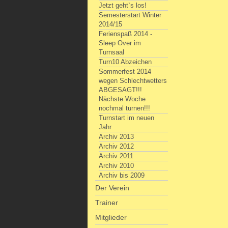
Jetzt geht`s los!
Semesterstart Winter
2014/15
Ferienspaß 2014 -
Sleep Over im
Turnsaal
Turn10 Abzeichen
Sommerfest 2014
wegen Schlechtwetters
ABGESAGT!!!
Nächste Woche
nochmal turnen!!!
Turnstart im neuen
Jahr
Archiv 2013
Archiv 2012
Archiv 2011
Archiv 2010
Archiv bis 2009
Der Verein
Trainer
Mitglieder