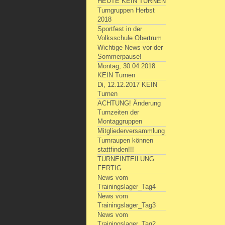
HEUTE KEIN TURNEN
Turngruppen Herbst
2018
Sportfest in der
Volksschule Obertrum
Wichtige News vor der
Sommerpause!
Montag, 30.04.2018
KEIN Turnen
Di, 12.12.2017 KEIN
Turnen
ACHTUNG! Änderung
Turnzeiten der
Montaggruppen
Mitgliederversammlung
Turnraupen können
stattfinden!!!
TURNEINTEILUNG
FERTIG
News vom
Trainingslager_Tag4
News vom
Trainingslager_Tag3
News vom
Trainingslager_Tag2