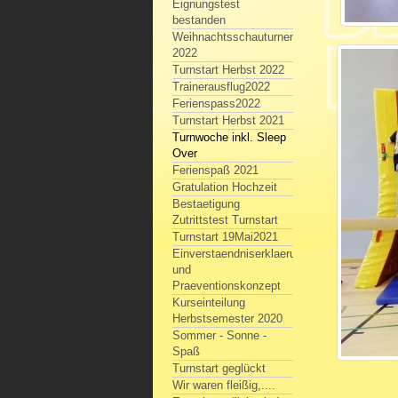
Eignungstest
bestanden
Weihnachtsschauturnen
2022
Turnstart Herbst 2022
Trainerausflug2022
Ferienspass2022
Turnstart Herbst 2021
Turnwoche inkl. Sleep
Over
Ferienspaß 2021
Gratulation Hochzeit
Bestaetigung
Zutrittstest Turnstart
Turnstart 19Mai2021
Einverstaendniserklaerung
und
Praeventionskonzept
Kurseinteilung
Herbstsemester 2020
Sommer - Sonne -
Spaß
Turnstart geglückt
Wir waren fleißig,....