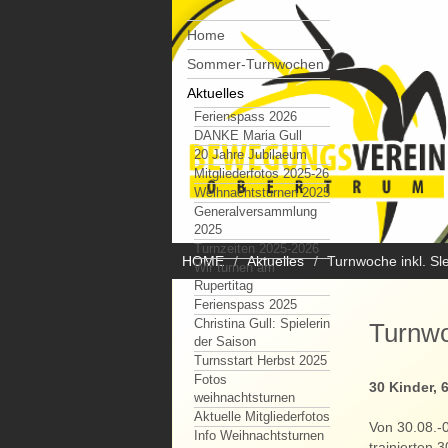
Home
Sommer-Turnwochen
Aktuelles
Ferienspass 2026
DANKE Maria Gull
20 Jahre Jubilaeum
Mitgliederfotos 2025-26
Weihnachtsturnen 2025
Generalversammlung
2025
Turnzeiten 2025-2026
HOME
Aktuelles
Turnwoche inkl. Sl
Wir turnen am
Rupertitag
Ferienspass 2025
Christina Gull: Spielerin
Turnwo
der Saison
Turnsstart Herbst 2025
Fotos
30 Kinder, 
weihnachtsturnen
Aktuelle Mitgliederfotos
Von 30.08.-0
Info Weihnachtsturnen
trainierten 