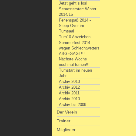
Jetzt geht`s los!
Semesterstart Winter
2014/15
Ferienspaß 2014 -
Sleep Over im
Turnsaal
Turn10 Abzeichen
Sommerfest 2014
wegen Schlechtwetters
ABGESAGT!!!
Nächste Woche
nochmal turnen!!!
Turnstart im neuen
Jahr
Archiv 2013
Archiv 2012
Archiv 2011
Archiv 2010
Archiv bis 2009
Der Verein
Trainer
Mitglieder