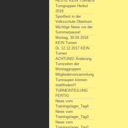
HEUTE KEIN TURNEN
Turngruppen Herbst
2018
Sportfest in der
Volksschule Obertrum
Wichtige News vor der
Sommerpause!
Montag, 30.04.2018
KEIN Turnen
Di, 12.12.2017 KEIN
Turnen
ACHTUNG! Änderung
Turnzeiten der
Montaggruppen
Mitgliederversammlung
Turnraupen können
stattfinden!!!
TURNEINTEILUNG
FERTIG
News vom
Trainingslager_Tag4
News vom
Trainingslager_Tag3
News vom
Trainingslager_Tag2