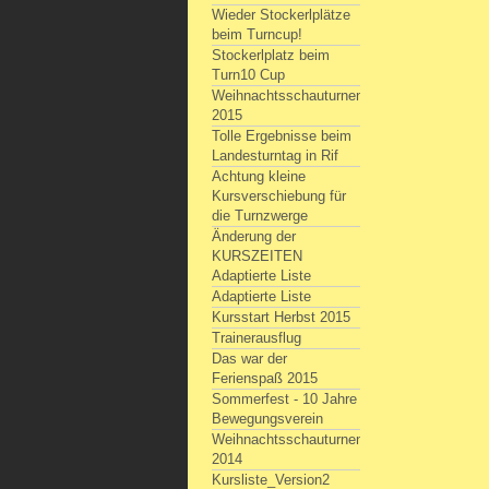
Wieder Stockerlplätze
beim Turncup!
Stockerlplatz beim
Turn10 Cup
Weihnachtsschauturnen
2015
Tolle Ergebnisse beim
Landesturntag in Rif
Achtung kleine
Kursverschiebung für
die Turnzwerge
Änderung der
KURSZEITEN
Adaptierte Liste
Adaptierte Liste
Kursstart Herbst 2015
Trainerausflug
Das war der
Ferienspaß 2015
Sommerfest - 10 Jahre
Bewegungsverein
Weihnachtsschauturnen
2014
Kursliste_Version2