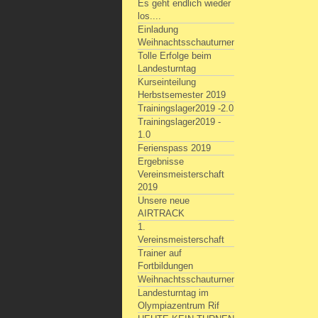
Es geht endlich wieder
los....
Einladung
Weihnachtsschauturnen
Tolle Erfolge beim
Landesturntag
Kurseinteilung
Herbstsemester 2019
Trainingslager2019 -2.0
Trainingslager2019 -
1.0
Ferienspass 2019
Ergebnisse
Vereinsmeisterschaft
2019
Unsere neue
AIRTRACK
1.
Vereinsmeisterschaft
Trainer auf
Fortbildungen
Weihnachtsschauturnen
Landesturntag im
Olympiazentrum Rif