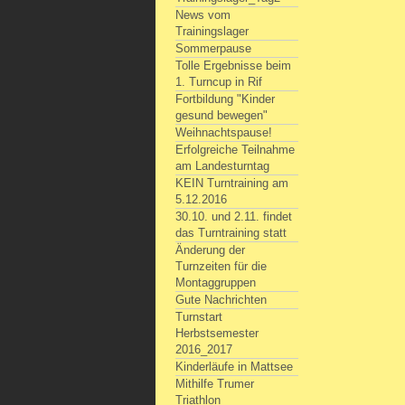
News vom
Trainingslager
Sommerpause
Tolle Ergebnisse beim
1. Turncup in Rif
Fortbildung "Kinder
gesund bewegen"
Weihnachtspause!
Erfolgreiche Teilnahme
am Landesturntag
KEIN Turntraining am
5.12.2016
30.10. und 2.11. findet
das Turntraining statt
Änderung der
Turnzeiten für die
Montaggruppen
Gute Nachrichten
Turnstart
Herbstsemester
2016_2017
Kinderläufe in Mattsee
Mithilfe Trumer
Triathlon