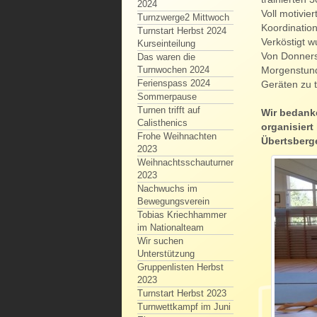
2024
Voll motivie
Turnzwerge2 Mittwoch
Koordination
Turnstart Herbst 2024
Verköstigt w
Kurseinteilung
Von Donnerst
Das waren die
Morgenstund
Turnwochen 2024
Ferienspass 2024
Geräten zu 
Sommerpause
Turnen trifft auf
Wir bedanke
Calisthenics
organisiert
Frohe Weihnachten
Übertsberge
2023
Weihnachtsschauturnen
2023
Nachwuchs im
Bewegungsverein
Tobias Kriechhammer
im Nationalteam
Wir suchen
Unterstützung
Gruppenlisten Herbst
2023
Turnstart Herbst 2023
Turnwettkampf im Juni